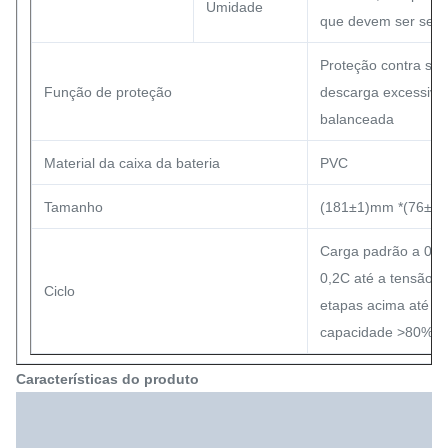
Umidade
que devem ser sela
Proteção contra sob
Função de proteção
descarga excessiva,
balanceada
Material da caixa da bateria
PVC
Tamanho
(181±1)mm *(76±1
Carga padrão a 0,2C
0,2C até a tensão de
Ciclo
etapas acima até 15
capacidade >80%)
Características do produto