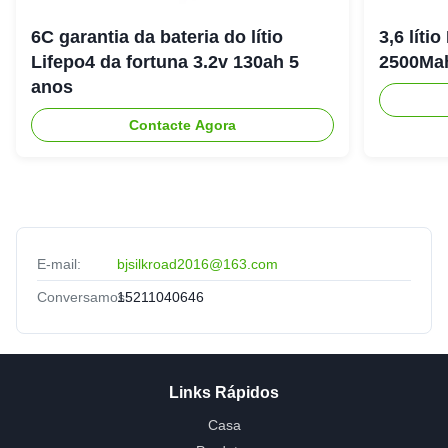
6C garantia da bateria do lítio
3,6 líti
Lifepo4 da fortuna 3.2v 130ah 5
2500Ma
anos
Contacte Agora
E-mail:
bjsilkroad2016@163.com
Conversamos:
15211040646
Links Rápidos
Casa