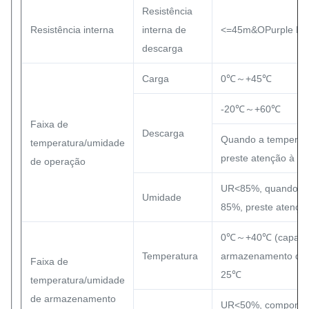
Resistência
Resistência interna
interna de
<=45m&OPurple Ho
descarga
Carga
0℃～+45℃
-20℃～+60℃
Faixa de
Descarga
Quando a temperatu
temperatura/umidade
preste atenção à ven
de operação
UR<85%, quando a u
Umidade
85%, preste atenção
0℃～+40℃ (capacida
Temperatura
armazenamento de 
Faixa de
25℃
temperatura/umidade
de armazenamento
UR<50%, componente