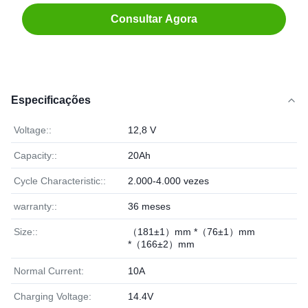
Consultar Agora
Especificações
Voltage::
12,8 V
Capacity::
20Ah
Cycle Characteristic::
2.000-4.000 vezes
warranty::
36 meses
Size::
（181±1）mm *（76±1）mm
*（166±2）mm
Normal Current:
10A
Charging Voltage:
14.4V